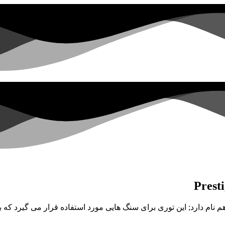
ری های عرض 120 ،60 گرمی 2*1 Signature که توری Prestige 120 هم نام دارد; این توری برای سنگ هایی م