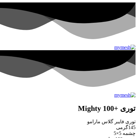
توری +Mighty 100
توری فایبر گلاس مارامو
145گرمی
چشمه 5×5