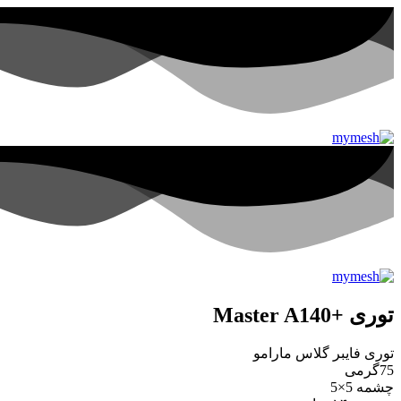
توری +Master A140
توری فایبر گلاس مارامو
75گرمی
چشمه 5×5